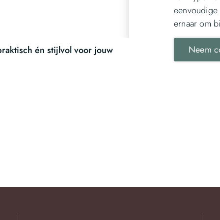
eenvoudige 
ernaar om b
Neem co
raktisch én stijlvol voor jouw
De voord