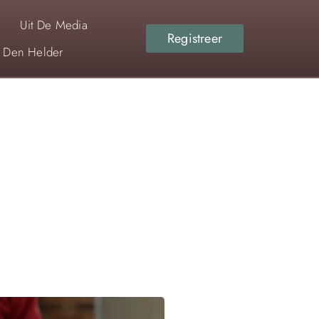
Uit De Media
Registreer
r Den Helder
MELD OP