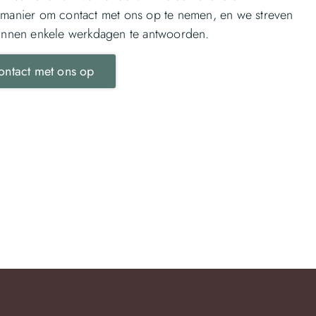
manier om contact met ons op te nemen, en we streven
innen enkele werkdagen te antwoorden.
ntact met ons op
elen van een slimme thuisbatterij in Den Helder