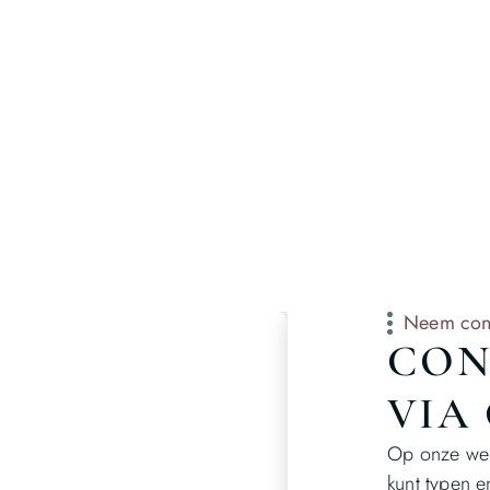
Neem cont
CON
VIA
Op onze web
kunt typen e