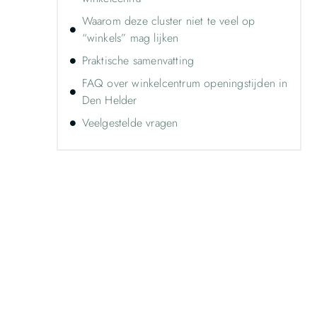
Waarom deze cluster niet te veel op
“winkels” mag lijken
Praktische samenvatting
FAQ over winkelcentrum openingstijden in
Den Helder
Veelgestelde vragen
Ontdek de kracht van lokale
reclame voor jouw bedrijf!
Leer hoe lokale reclame jouw bedrijf kan
laten groeien door je onder te dompelen
in deze fascinerende wereld.