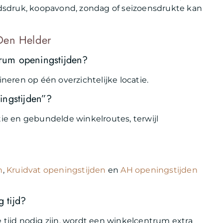
ijdsdruk, koopavond, zondag of seizoensdrukte kan
Den Helder
rum openingstijden?
eren op één overzichtelijke locatie.
ingstijden”?
tie en gebundelde winkelroutes, terwijl
n
,
Kruidvat openingstijden
en
AH openingstijden
g tijd?
e tijd nodig zijn, wordt een winkelcentrum extra