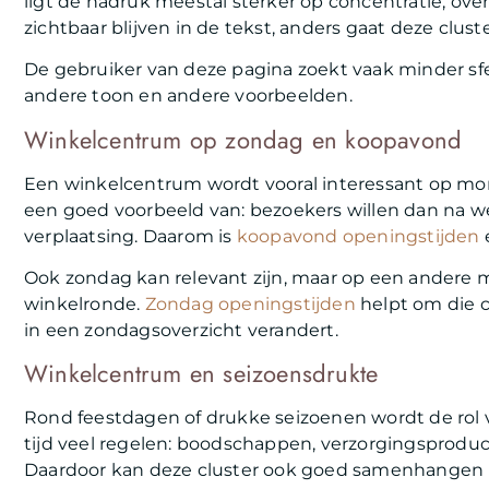
ligt de nadruk meestal sterker op concentratie, ove
zichtbaar blijven in de tekst, anders gaat deze clust
De gebruiker van deze pagina zoekt vaak minder sf
andere toon en andere voorbeelden.
Winkelcentrum op zondag en koopavond
Een winkelcentrum wordt vooral interessant op mo
een goed voorbeeld van: bezoekers willen dan na 
verplaatsing. Daarom is
koopavond openingstijden
e
Ook zondag kan relevant zijn, maar op een andere m
winkelronde.
Zondag openingstijden
helpt om die c
in een zondagsoverzicht verandert.
Winkelcentrum en seizoensdrukte
Rond feestdagen of drukke seizoenen wordt de rol v
tijd veel regelen: boodschappen, verzorgingsproduc
Daardoor kan deze cluster ook goed samenhange