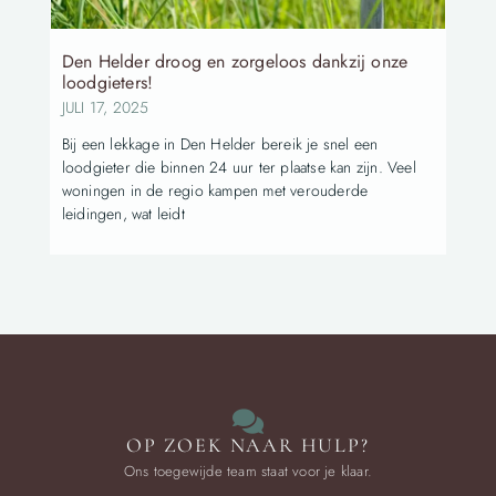
Den Helder droog en zorgeloos dankzij onze
loodgieters!
JULI 17, 2025
Bij een lekkage in Den Helder bereik je snel een
loodgieter die binnen 24 uur ter plaatse kan zijn. Veel
woningen in de regio kampen met verouderde
leidingen, wat leidt
OP ZOEK NAAR HULP?
Ons toegewijde team staat voor je klaar.