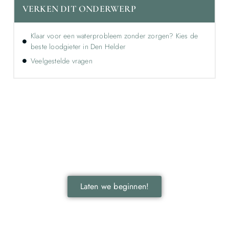
VERKEN DIT ONDERWERP
Klaar voor een waterprobleem zonder zorgen? Kies de
beste loodgieter in Den Helder
Veelgestelde vragen
Ontdek de kracht van lokale reclame voor
jouw bedrijf!
Leer hoe lokale reclame jouw bedrijf kan laten groeien
door je onder te dompelen in deze fascinerende
wereld.
Laten we beginnen!