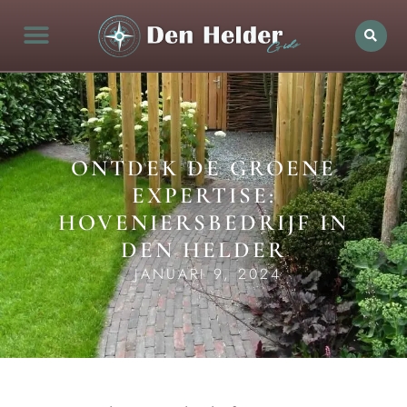
ONTDEK DE GROENE
EXPERTISE:
HOVENIERSBEDRIJF IN
DEN HELDER
JANUARI 9, 2024