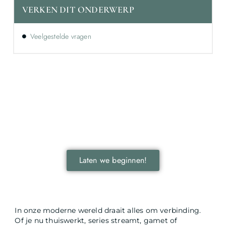
VERKEN DIT ONDERWERP
Veelgestelde vragen
Ontdek de kracht van lokale reclame voor
jouw bedrijf!
Leer hoe lokale reclame jouw bedrijf kan laten groeien
door je onder te dompelen in deze fascinerende
wereld.
Laten we beginnen!
In onze moderne wereld draait alles om verbinding.
Of je nu thuiswerkt, series streamt, gamet of