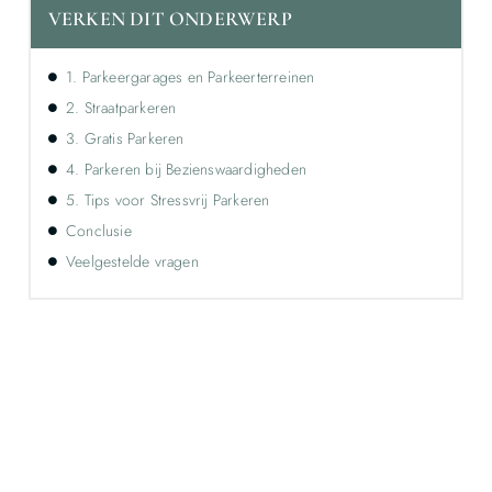
VERKEN DIT ONDERWERP
1. Parkeergarages en Parkeerterreinen
2. Straatparkeren
3. Gratis Parkeren
4. Parkeren bij Bezienswaardigheden
5. Tips voor Stressvrij Parkeren
Conclusie
Veelgestelde vragen
Ontdek de kracht van lokale reclame voor
jouw bedrijf!
Leer hoe lokale reclame jouw bedrijf kan laten groeien
door je onder te dompelen in deze fascinerende
wereld.