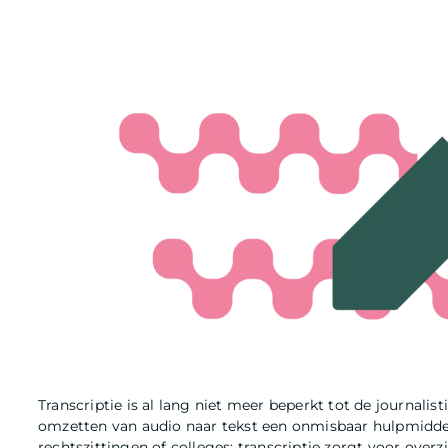
Transcriptie is al lang niet meer beperkt tot de journalist
omzetten van audio naar tekst een onmisbaar hulpmiddel 
rechtszittingen of colleges: transcriptie zorgt voor overz