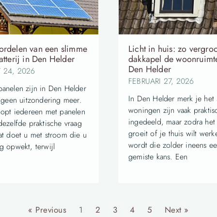
ordelen van een slimme
Licht in huis: zo vergro
atterij in Den Helder
dakkapel de woonruimt
Den Helder
 24, 2026
FEBRUARI 27, 2026
anelen zijn in Den Helder
In Den Helder merk je het 
g geen uitzondering meer.
woningen zijn vaak praktis
oopt iedereen met panelen
ingedeeld, maar zodra het
dezelfde praktische vraag
groeit of je thuis wilt werk
at doet u met stroom die u
wordt die zolder ineens e
g opwekt, terwijl
gemiste kans. Een
« Previous
1
2
3
4
5
Next »