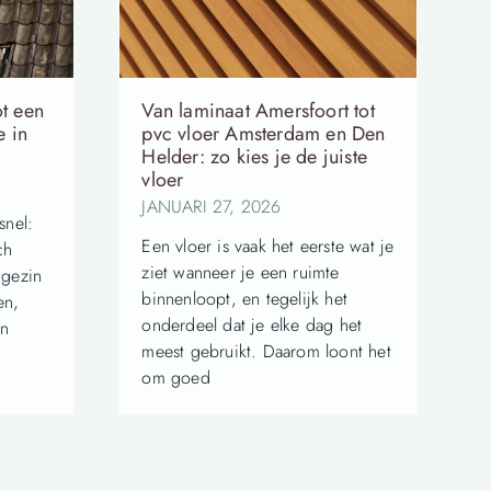
ot een
Van laminaat Amersfoort tot
e in
pvc vloer Amsterdam en Den
Helder: zo kies je de juiste
vloer
JANUARI 27, 2026
snel:
Een vloer is vaak het eerste wat je
ch
ziet wanneer je een ruimte
 gezin
binnenloopt, en tegelijk het
en,
onderdeel dat je elke dag het
en
meest gebruikt. Daarom loont het
om goed