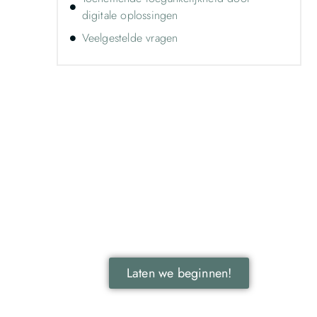
digitale oplossingen
Veelgestelde vragen
Ontdek de kracht van lokale
reclame voor jouw bedrijf!
Leer hoe lokale reclame jouw bedrijf kan
laten groeien door je onder te dompelen
in deze fascinerende wereld.
Laten we beginnen!