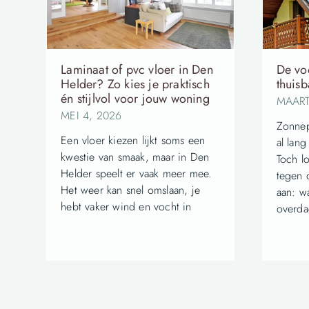
Laminaat of pvc vloer in Den
De vo
Helder? Zo kies je praktisch
thuisb
én stijlvol voor jouw woning
MAART
MEI 4, 2026
Zonnep
Een vloer kiezen lijkt soms een
al lan
kwestie van smaak, maar in Den
Toch l
Helder speelt er vaak meer mee.
tegen 
Het weer kan snel omslaan, je
aan: w
hebt vaker wind en vocht in
overda