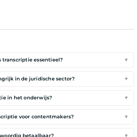
 transcriptie essentieel?
▼
grijk in de juridische sector?
▼
tie in het onderwijs?
▼
scriptie voor contentmakers?
▼
enwoordig betaalbaar?
▼